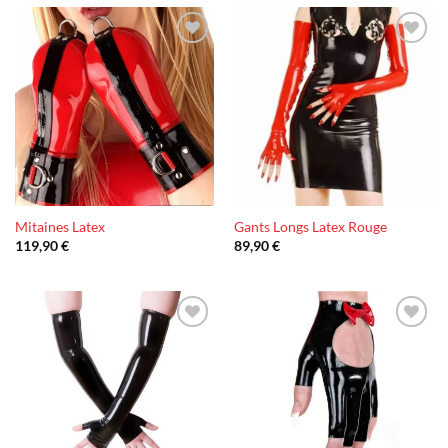
Ajouter
Ajouter
à la liste
à la liste
d’envies
d’envies
Mitaines Latex
Gants Longs Latex Rouge
119,90
€
89,90
€
Ajouter
Ajouter
à la liste
à la liste
d’envies
d’envies