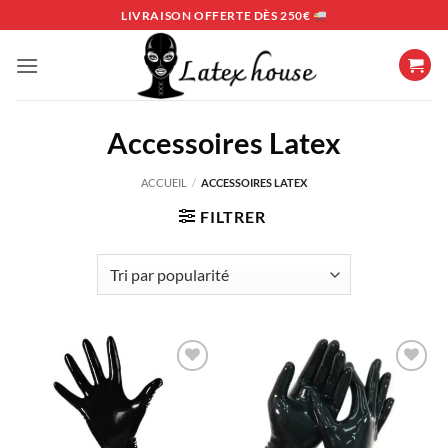
Passer
LIVRAISON OFFERTE DÈS 250€
au
contenu
Accessoires Latex
ACCUEIL
/
ACCESSOIRES LATEX
FILTRER
Ajouter
Ajouter
à la liste
à la liste
d’envies
d’envies