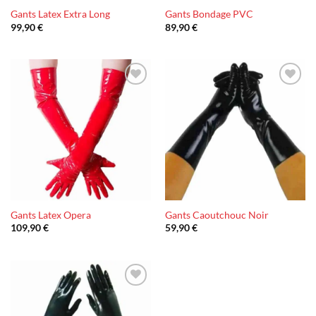
Gants Latex Extra Long
Gants Bondage PVC
99,90
€
89,90
€
Ajouter
Ajouter
à la liste
à la liste
d’envies
d’envies
Gants Latex Opera
Gants Caoutchouc Noir
109,90
€
59,90
€
Ajouter
à la liste
d’envies