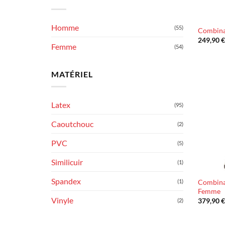
Homme
(55)
Combina
249,90
Femme
(54)
MATÉRIEL
Latex
(95)
Caoutchouc
(2)
PVC
(5)
Similicuir
(1)
Spandex
(1)
Combina
Femme
Vinyle
379,90
(2)