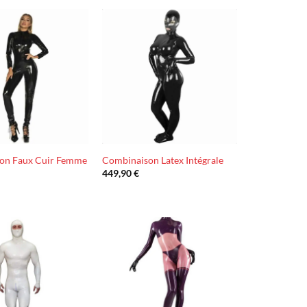
Ajouter
Ajouter
à la liste
à la liste
d’envies
d’envies
on Faux Cuir Femme
Combinaison Latex Intégrale
449,90
€
Ajouter
Ajouter
à la liste
à la liste
d’envies
d’envies