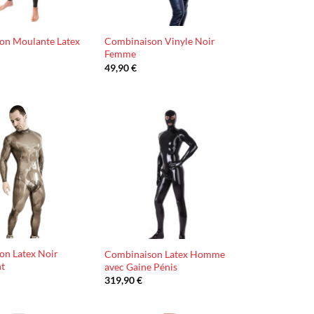
on Moulante Latex
Combinaison Vinyle Noir
Femme
49,90
€
Ajouter
Ajouter
à la liste
à la liste
d’envies
d’envies
on Latex Noir
Combinaison Latex Homme
nt
avec Gaine Pénis
319,90
€