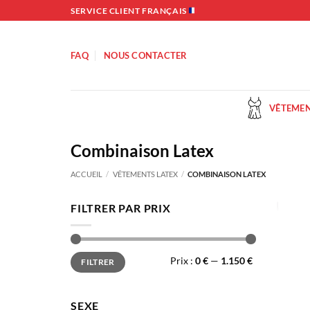
Passer
SERVICE CLIENT FRANÇAIS
au
contenu
FAQ
NOUS CONTACTER
VÊTEMEN
Combinaison Latex
ACCUEIL
/
VÊTEMENTS LATEX
/
COMBINAISON LATEX
FILTRER PAR PRIX
Prix
Prix
Prix :
0 €
—
1.150 €
FILTRER
min
max
SEXE