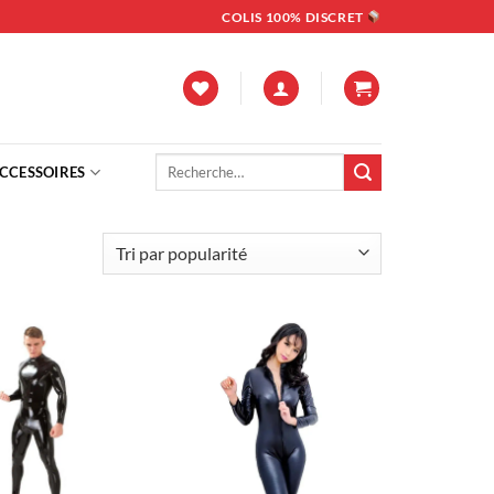
COLIS 100% DISCRET
Recherche
CCESSOIRES
pour :
Ajouter
Ajouter
à la liste
à la liste
d’envies
d’envies