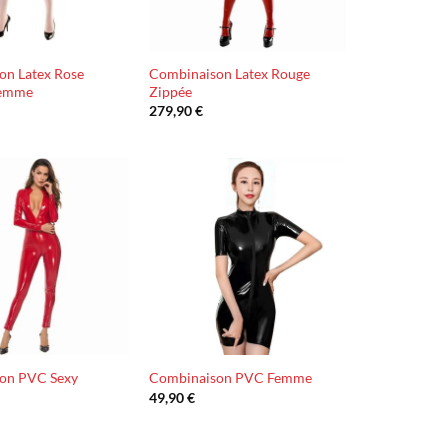
on Latex Rose
Combinaison Latex Rouge
Femme
Zippée
279,90
€
Ajouter
Ajouter
à la liste
à la liste
d’envies
d’envies
on PVC Sexy
Combinaison PVC Femme
49,90
€