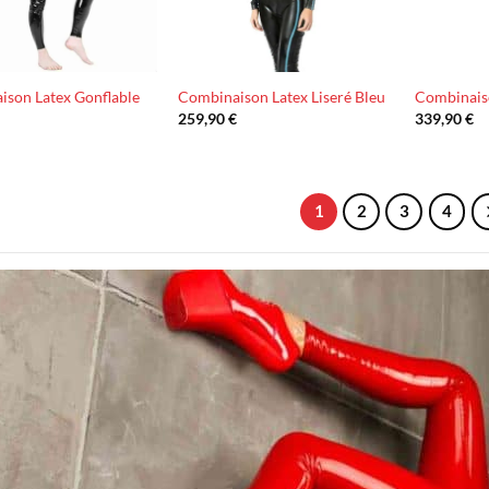
ison Latex Gonflable
Combinaison Latex Liseré Bleu
Combinaiso
€
259,90
€
339,90
€
1
2
3
4