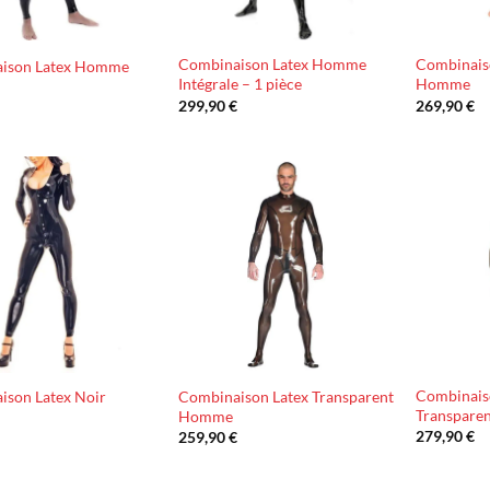
Combinaison Latex Homme
Combinais
ison Latex Homme
Intégrale – 1 pièce
Homme
€
299,90
€
269,90
€
Ajouter
Ajouter
à la liste
à la liste
d’envies
d’envies
Combinais
ison Latex Noir
Combinaison Latex Transparent
Transpare
Homme
279,90
€
€
259,90
€