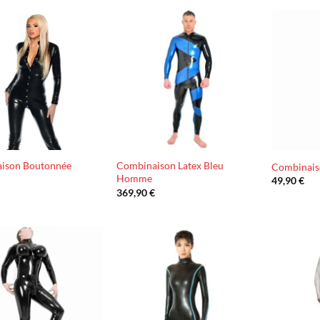
Ajouter
Ajouter
à la liste
à la liste
d’envies
d’envies
ison Boutonnée
Combinaison Latex Bleu
Combinais
Homme
49,90
€
369,90
€
Ajouter
Ajouter
à la liste
à la liste
d’envies
d’envies