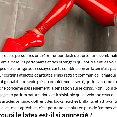
reuses personnes ont réprimé leur désir de porter une
combinais
s amis, de leurs partenaires et des étrangers qui pourraient les vo
 peu de courage pour essayer, car la combinaison en latex n'est p
ur certains athlètes et artistes. Mais l'attrait commun de l'amateu
t global d'une seule pièce, complètement serré, qui lui va comme 
 ne concerne pas seulement la sensation sur le corps. Non ! Loin de 
gage un parfum naturel doux et irrésistible qui enveloppe ceux qui 
 articles originaux offrent des looks fétiches brillants et attrayan
uelles, mais agréables, c'est pourquoi de plus en plus de femmes v
quoi le latex est-il si apprécié ?