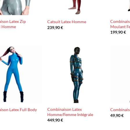
ison Latex Zip
Combinais
Catsuit Latex Homme
al Homme
Moulant 
239,90
€
€
199,90
€
Ajouter
Ajouter
à la liste
à la liste
d’envies
d’envies
Combinaison Latex
son Latex Full Body
Combinais
Homme/Femme Intégrale
€
49,90
€
449,90
€