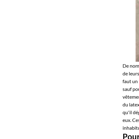
De nomb
de leur
faut un
sauf po
vêtemen
du latex
qu'il dé
eux. Ces
inhabit
Pour