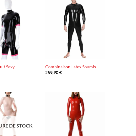
Ajouter
Ajouter
à la liste
à la liste
d’envies
d’envies
uit Sexy
Combinaison Latex Soumis
259,90
€
Ajouter
Ajouter
à la liste
à la liste
d’envies
d’envies
URE DE STOCK