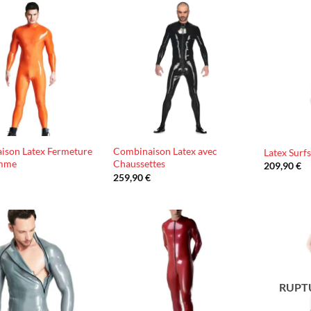
Ajouter
Ajouter
à la liste
à la liste
d’envies
d’envies
ison Latex Fermeture
Combinaison Latex avec
Latex Surfs
mme
Chaussettes
209,90
€
€
259,90
€
Ajouter
Ajouter
à la liste
à la liste
d’envies
d’envies
RUPT