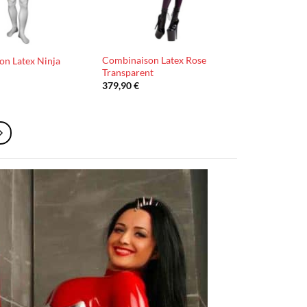
Combinaison Latex Rose
n Latex Ninja
Transparent
379,90
€