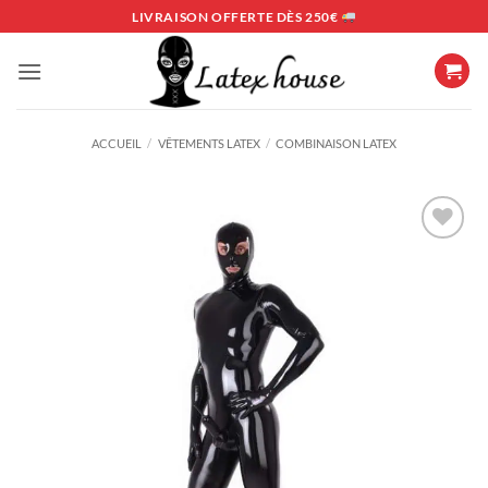
Passer
LIVRAISON OFFERTE DÈS 250€
au
contenu
ACCUEIL
/
VÊTEMENTS LATEX
/
COMBINAISON LATEX
Ajouter
à la
liste
d’envies