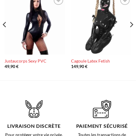
Ajouter
Ajouter
à la liste
à la liste
d’envies
d’envies
Justaucorps Sexy PVC
Cagoule Latex Fetish
49,90
€
149,90
€
LIVRAISON DISCRÈTE
PAIEMENT SÉCURISÉ
Pour protéger votre vie privée,
Toutes les transactions de