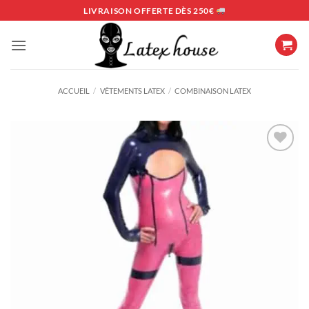
Passer
LIVRAISON OFFERTE DÈS 250€
au
contenu
ACCUEIL
/
VÊTEMENTS LATEX
/
COMBINAISON LATEX
Ajouter
à la
liste
d’envies