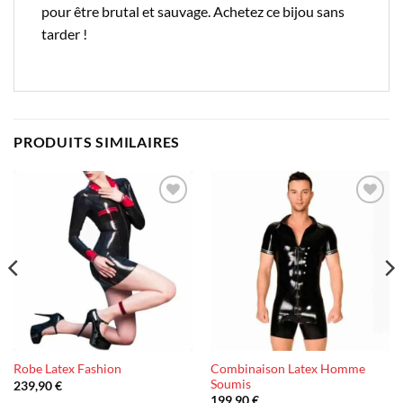
pour être brutal et sauvage. Achetez ce bijou sans
tarder !
PRODUITS SIMILAIRES
Ajouter
Ajouter
à la liste
à la liste
d’envies
d’envies
Combinaison Latex Homme
Robe Latex Fashion
Soumis
239,90
€
199,90
€