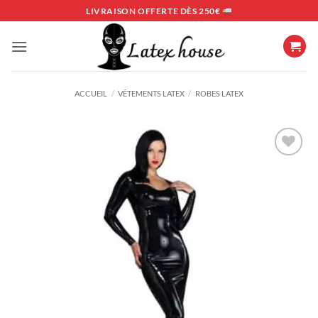
Passer
LIVRAISON OFFERTE DÈS 250€
au
contenu
ACCUEIL
/
VÊTEMENTS LATEX
/
ROBES LATEX
Ajouter
à la
liste
d’envies