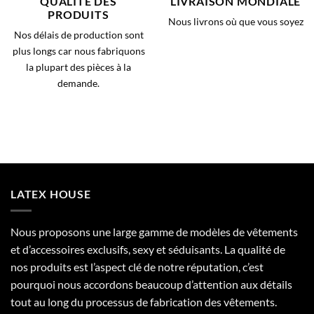
QUALITÉ DES
LIVRAISON MONDIALE
PRODUITS
Nous livrons où que vous soyez
Nos délais de production sont
plus longs car nous fabriquons
la plupart des pièces à la
demande.
LATEX HOUSE
Nous proposons une large gamme de modèles de vêtements
et d’accessoires exclusifs, sexy et séduisants. La qualité de
nos produits est l’aspect clé de notre réputation, c’est
pourquoi nous accordons beaucoup d’attention aux détails
tout au long du processus de fabrication des vêtements.