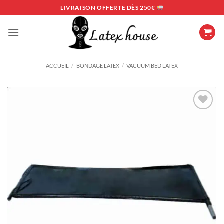
Passer
LIVRAISON OFFERTE DÈS 250€
au
contenu
ACCUEIL
/
BONDAGE LATEX
/
VACUUM BED LATEX
Ajouter
à la
liste
d’envies