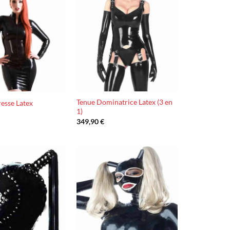
Ajouter
Ajouter
à la liste
à la liste
d’envies
d’envies
Tenue Dominatrice Latex (3 en
esse Latex
1)
349,90
€
Ajouter
Ajouter
à la liste
à la liste
d’envies
d’envies