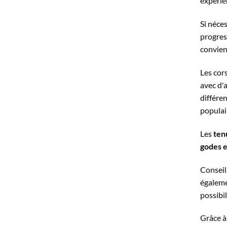
expérie
Si néce
progres
convienn
Les cor
avec d'
différe
populai
Les
ten
godes e
Conseil
égaleme
possibil
Grâce à 