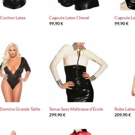
 Cochon Latex
Cagoule Latex Cheval
Cagoule L
99,90
€
99,90
€
Ajouter
Ajouter
à la liste
à la liste
d’envies
d’envies
 Domina Grande Taille
Tenue Sexy Maîtresse d’École
Robe Latex
299,90
€
209,90
€