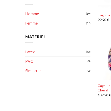
Homme
(19)
Cagoule 
99,90
€
Femme
(67)
MATÉRIEL
Latex
(62)
PVC
(3)
Similicuir
(2)
Cagoule 
Cheval
109,90