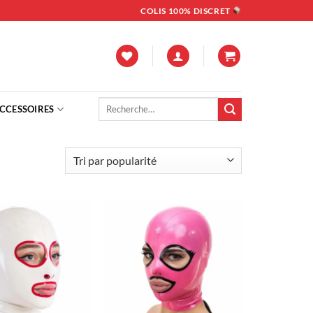
COLIS 100% DISCRET
Recherche
CCESSOIRES
pour :
Ajouter
Ajouter
à la liste
à la liste
d’envies
d’envies