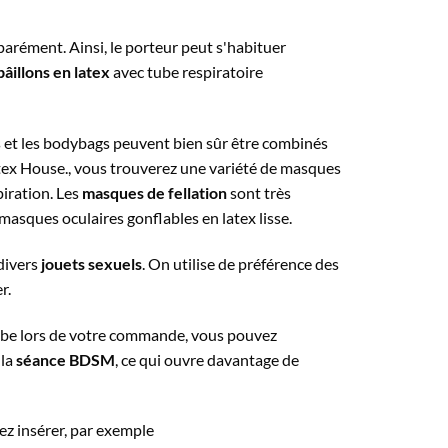
parément. Ainsi, le porteur peut s'habituer
bâillons en latex
avec tube respiratoire
s et les bodybags peuvent bien sûr être combinés
Latex House., vous trouverez une variété de masques
iration. Les
masques de fellation
sont très
masques oculaires gonflables en latex lisse.
divers
jouets sexuels
. On utilise de préférence des
r.
jambe lors de votre commande, vous pouvez
 la
séance BDSM
, ce qui ouvre davantage de
ez insérer, par exemple