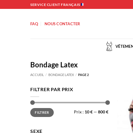
Passer
SERVICE CLIENT FRANÇAIS
au
contenu
FAQ
NOUS CONTACTER
VÊTEMEN
Bondage Latex
ACCUEIL
/
BONDAGE LATEX
/
PAGE 2
FILTRER PAR PRIX
Prix
Prix
Prix :
10 €
—
800 €
FILTRER
min
max
SEXE