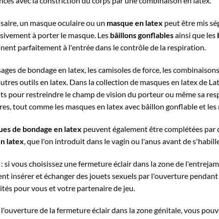
nces avec la constriction du corps par une combinaison en latex.
ssaire, un masque oculaire ou un
masque en latex
peut être mis sé
sivement à porter le masque. Les
bâillons gonflables
ainsi que les
ent parfaitement à l'entrée dans le contrôle de la respiration.
sages de bondage en latex, les camisoles de force, les combinaison
autres outils en latex. Dans la collection de masques en latex de 
nts pour restreindre le champ de vision du porteur ou même sa resp
res, tout comme les masques en latex avec bâillon gonflable et les 
ues de bondage en latex
peuvent également être complétées par 
n latex
, que l'on introduit dans le vagin ou l'anus avant de s'habille
 : si vous choisissez une fermeture éclair dans la zone de l'entre
nt insérer et échanger des jouets sexuels par l'ouverture pendant
ités pour vous et votre partenaire de jeu.
l'ouverture de la fermeture éclair dans la zone génitale, vous pouv