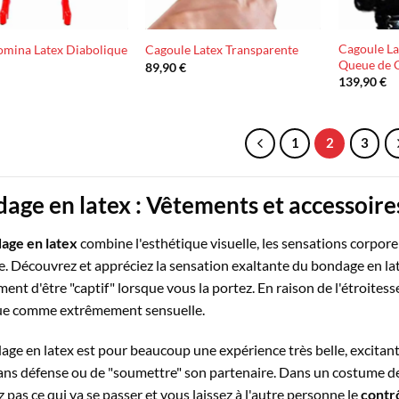
Cagoule L
omina Latex Diabolique
Cagoule Latex Transparente
Queue de 
€
89,90
€
139,90
€
1
2
3
age en latex : Vêtements et accessoire
age en latex
combine l'esthétique visuelle, les sensations corpore
e. Découvrez et appréciez la sensation exaltante du bondage en l
ment d'être "captif" lorsque vous la portez. En raison de l'étroite
ue comme extrêmement sensuelle.
age en latex est pour beaucoup une expérience très belle, excitante
sans défense ou de "soumettre" son partenaire. Dans un costume de
 pas ce qui va se passer et vous laissez à l'autre personne le
contrô