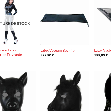
Ajouter
Ajouter
à la liste
à la liste
d’envies
d’envies
TURE DE STOCK
ison Latex
Latex Vacuum Bed (lit)
Latex Vacbe
rice Exigeante
599,90
€
799,90
€
€
Ajouter
Ajouter
à la liste
à la liste
d’envies
d’envies