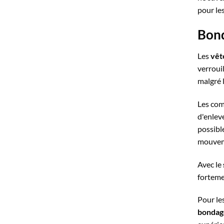
pour le
Bond
Les
vêt
verroui
malgré l
Les comb
d'enleve
possible
mouveme
Avec le
forteme
Pour le
bondage