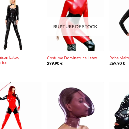
Ajouter
Ajouter
à la liste
à la liste
d’envies
d’envies
RUPTURE DE STOCK
ison Latex
Costume Dominatrice Latex
Robe Maîtr
rice
299,90
€
269,90
€
€
Ajouter
Ajouter
à la liste
à la liste
d’envies
d’envies