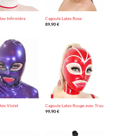
tex Infirmière
Cagoule Latex Rose
89,90
€
Ajouter
Ajouter
à la liste
à la liste
d’envies
d’envies
tex Violet
Cagoule Latex Rouge avec Trou
99,90
€