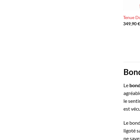
Tenue D
349,90
Bond
Le
bond
agréabl
le senti
est véc
Le bond
ligoté 
ne savez