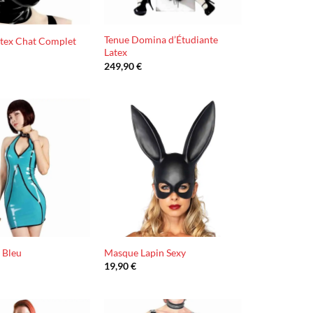
Tenue Domina d’Étudiante
atex Chat Complet
Latex
249,90
€
Ajouter
Ajouter
à la liste
à la liste
d’envies
d’envies
 Bleu
Masque Lapin Sexy
19,90
€