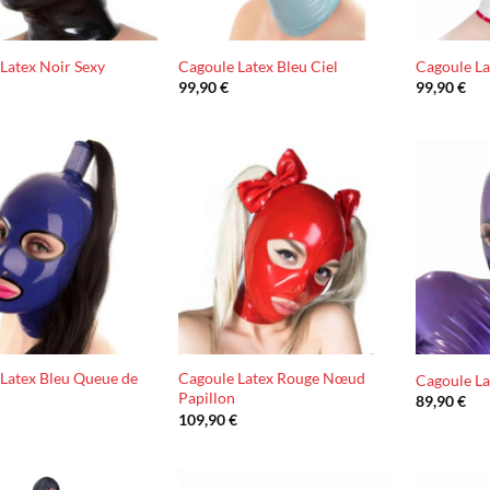
Latex Noir Sexy
Cagoule Latex Bleu Ciel
Cagoule La
99,90
€
99,90
€
Ajouter
Ajouter
à la liste
à la liste
d’envies
d’envies
Latex Bleu Queue de
Cagoule Latex Rouge Nœud
Cagoule La
Papillon
89,90
€
€
109,90
€