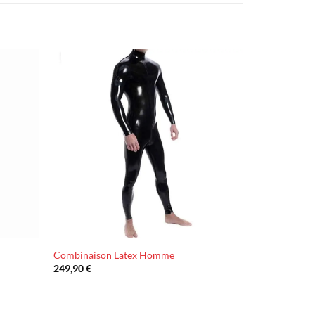
Ajouter
Ajouter
à la liste
à la liste
d’envies
d’envies
Combinaison Latex Homme
249,90
€