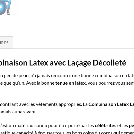
IRES
binaison Latex avec Laçage Décolleté
r un peu de peau, n’a jamais rencontré une bonne combinaison en late
 de quelqu’un. Avec la bonne
tenue en latex
, vous pourrez vous sen
e montrant avec les vêtements appropriés. La
Combinaison Latex L
jamais auparavant.
 c’est un matériau connu pour être porté par les
célébrités
et les
pe
tastique capacité à épouser tous les bons coins du corps qui deman