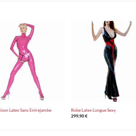
Ajouter
à la liste
d’envies
son Latex Sans Entrejambe
Robe Latex Longue Sexy
299,90
€