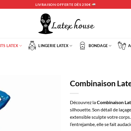
LIVRAISON OFFERTE DÈS 250€
TS LATEX
LINGERIE LATEX
BONDAGE
A
Combinaison Late
Ajouter
à la
Découvrez la
Combinaison Lat
liste
silhouette. Son détail de laçag
d’envies
extensible sculpte votre corps.
l’entrejambe, elle se fait auda