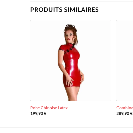
PRODUITS SIMILAIRES
Ajouter
Ajouter
à la liste
à la liste
d’envies
d’envies
ent Homme
Robe Chinoise Latex
Combinai
199,90
€
289,90
€