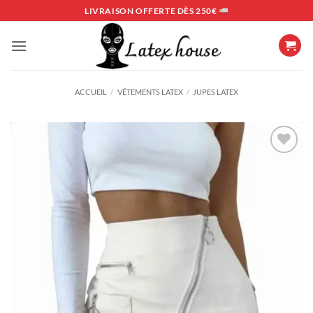
Passer
LIVRAISON OFFERTE DÈS 250€
au
contenu
ACCUEIL
/
VÊTEMENTS LATEX
/
JUPES LATEX
Ajouter
à la
liste
d’envies